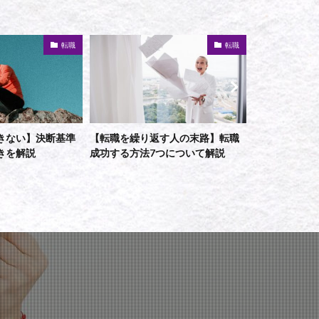
転職
転職
す人の末路】転職
【転職エージェントの使い方】賢
【営業がうま
つについて解説
く活用して、良い転職を実現しよ
対処法につい
う！