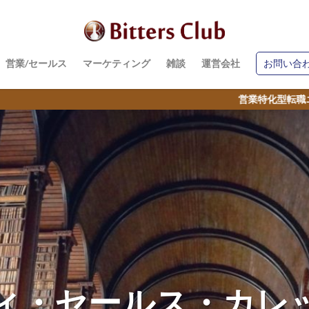
営業/セールス
マーケティング
雑談
運営会社
お問い合
営業特化型転職エージェント｜営業代行【Bitters C
ィ・セールス・カレ