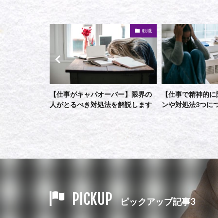
転職
転職
バー】限界の
【仕事で精神的に限界】11のサイ
【経営者・営業職
を解説します
ンや対処法3つについて解説します
テック(営業支援
ますか？～2020
PICKUP
ピックアップ記事3