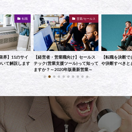
営業/セールス
転職
向け】セールス
【転職を決断できない】決断基準
【転職を繰り返
ツール)って知って
や決断すべきときを解説
成功する方法7
年版最新営業～