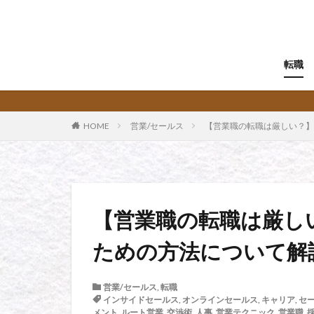
転職
HOME
営業/セールス
【営業職の転職は厳しい？】
【営業職の転職は厳し
ための方法について解
営業/セールス
,
転職
インサイドセールス
,
オンラインセールス
,
キャリア
,
セ
メント
,
ルート営業
,
交渉術
,
人事
,
営業テクニック
,
営業職
,