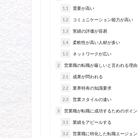
1.1
需要が高い
1.2
コミュニケーション能力が高い
1.3
実績の評価が容易
1.4
柔軟性が高い人材が多い
1.5
ネットワークが広い
2
営業職の転職が厳しいと言われる理由
2.1
成果が問われる
2.2
業界特有の知識要求
2.3
営業スタイルの違い
3
営業職が転職に成功するためのポイン
3.1
業績をアピールする
3.2
営業職に特化した転職エージェン