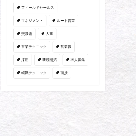
フィールドセールス
マネジメント
ルート営業
交渉術
人事
営業テクニック
営業職
採用
新規開拓
求人募集
転職テクニック
面接