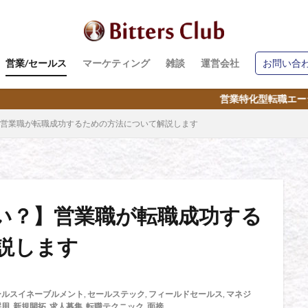
営業/セールス
マーケティング
雑談
運営会社
お問い合
営業特化型転職エージェント｜営業代行【Bitter
営業職が転職成功するための方法について解説します
い？】営業職が転職成功する
説します
ールスイネーブルメント
,
セールステック
,
フィールドセールス
,
マネジ
採用
,
新規開拓
,
求人募集
,
転職テクニック
,
面接