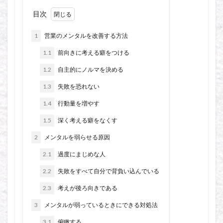
目次
1
営業のメンタルを改善する方法
1.1
前向きに考える癖をつける
1.2
自主的にノルマを決める
1.3
失敗を恐れない
1.4
行動量を増やす
1.5
深く考える癖をなくす
2
メンタルを弱らせる原因
2.1
過度にまじめな人
2.2
失敗をすべて自分で背負い込んでいる
2.3
考えが後ろ向きである
3
メンタルが弱っているときにできる対処法
3.1
俯瞰する