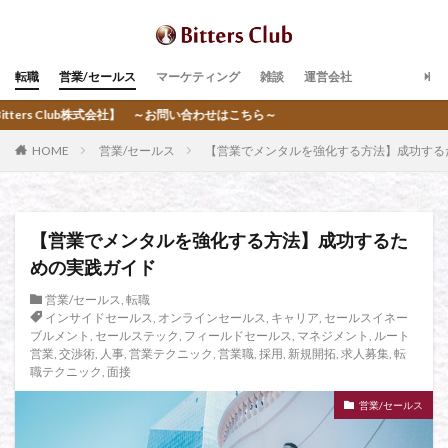
転職
営業/セールス
マーケティング
雑談
運営会社
 ～お問い合わせはこちら～
HOME
営業/セールス
【営業でメンタルを強化する方法】成功する
【営業でメンタルを強化する方法】成功するた
めの実践ガイド
営業/セールス
,
転職
インサイドセールス
,
オンラインセールス
,
キャリア
,
セールスイネー
ブルメント
,
セールステック
,
フィールドセールス
,
マネジメント
,
ルート
営業
,
交渉術
,
人事
,
営業テクニック
,
営業職
,
採用
,
新規開拓
,
求人募集
,
転
職テクニック
,
面接
営業/セールス