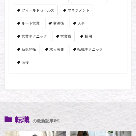
フィールドセールス
マネジメント
ルート営業
交渉術
人事
営業テクニック
営業職
採用
新規開拓
求人募集
転職テクニック
面接
転職
の最新記事8件