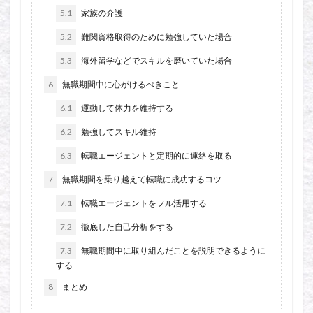
5.1
家族の介護
5.2
難関資格取得のために勉強していた場合
5.3
海外留学などでスキルを磨いていた場合
6
無職期間中に心がけるべきこと
6.1
運動して体力を維持する
6.2
勉強してスキル維持
6.3
転職エージェントと定期的に連絡を取る
7
無職期間を乗り越えて転職に成功するコツ
7.1
転職エージェントをフル活用する
7.2
徹底した自己分析をする
7.3
無職期間中に取り組んだことを説明できるように
する
8
まとめ