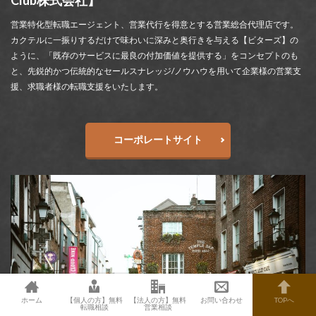
営業特化型転職エージェント、営業代行を得意とする営業総合代理店です。
カクテルに一振りするだけで味わいに深みと奥行きを与える【ビターズ】の
ように、「既存のサービスに最良の付加価値を提供する」をコンセプトのも
と、先鋭的かつ伝統的なセールスナレッジ/ノウハウを用いて企業様の営業支
援、求職者様の転職支援をいたします。
コーポレートサイト
ホーム
【個人の方】無料
【法人の方】無料
お問い合わせ
TOPへ
転職相談
営業相談