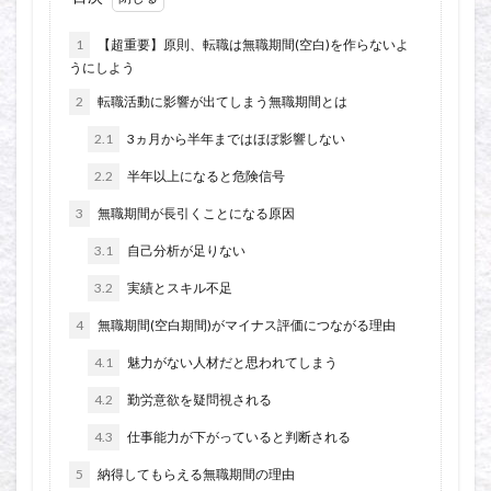
1
【超重要】原則、転職は無職期間(空白)を作らないよ
うにしよう
2
転職活動に影響が出てしまう無職期間とは
2.1
3ヵ月から半年まではほぼ影響しない
2.2
半年以上になると危険信号
3
無職期間が長引くことになる原因
3.1
自己分析が足りない
3.2
実績とスキル不足
4
無職期間(空白期間)がマイナス評価につながる理由
4.1
魅力がない人材だと思われてしまう
4.2
勤労意欲を疑問視される
4.3
仕事能力が下がっていると判断される
5
納得してもらえる無職期間の理由