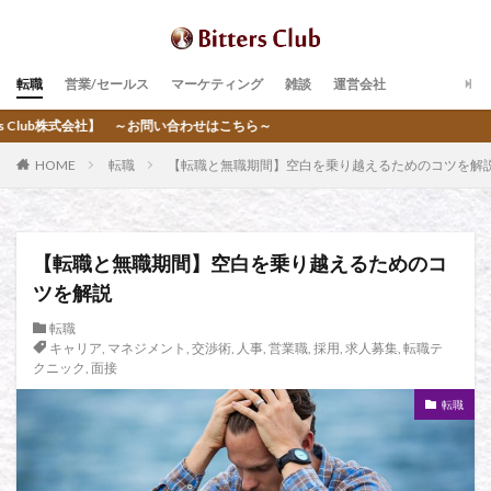
転職
営業/セールス
マーケティング
雑談
運営会社
わせはこちら～
HOME
転職
【転職と無職期間】空白を乗り越えるためのコツを解
【転職と無職期間】空白を乗り越えるためのコ
ツを解説
転職
キャリア
,
マネジメント
,
交渉術
,
人事
,
営業職
,
採用
,
求人募集
,
転職テ
クニック
,
面接
転職