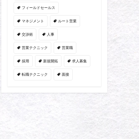
フィールドセールス
マネジメント
ルート営業
交渉術
人事
営業テクニック
営業職
採用
新規開拓
求人募集
転職テクニック
面接