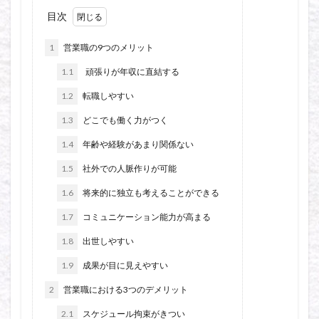
目次
1
営業職の9つのメリット
1.1
頑張りが年収に直結する
1.2
転職しやすい
1.3
どこでも働く力がつく
1.4
年齢や経験があまり関係ない
1.5
社外での人脈作りが可能
1.6
将来的に独立も考えることができる
1.7
コミュニケーション能力が高まる
1.8
出世しやすい
1.9
成果が目に見えやすい
2
営業職における3つのデメリット
2.1
スケジュール拘束がきつい