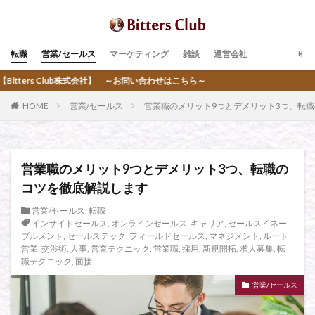
転職
営業/セールス
マーケティング
雑談
運営会社
～お問い合わせはこちら～
HOME
営業/セールス
営業職のメリット9つとデメリット3つ、転
営業職のメリット9つとデメリット3つ、転職の
コツを徹底解説します
営業/セールス
,
転職
インサイドセールス
,
オンラインセールス
,
キャリア
,
セールスイネー
ブルメント
,
セールステック
,
フィールドセールス
,
マネジメント
,
ルート
営業
,
交渉術
,
人事
,
営業テクニック
,
営業職
,
採用
,
新規開拓
,
求人募集
,
転
職テクニック
,
面接
営業/セールス