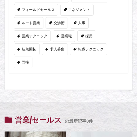
フィールドセールス
マネジメント
ルート営業
交渉術
人事
営業テクニック
営業職
採用
新規開拓
求人募集
転職テクニック
面接
営業/セールス
の最新記事8件